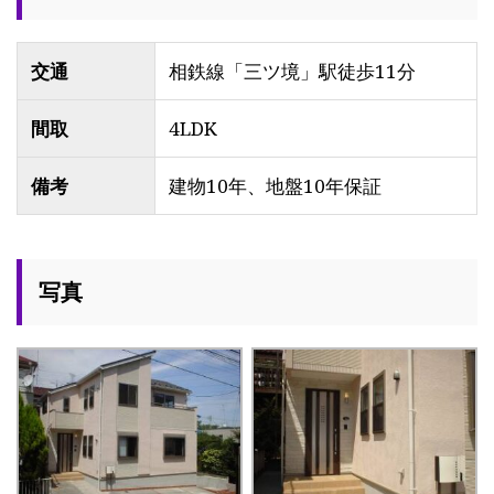
交通
相鉄線「三ツ境」駅徒歩11分
間取
4LDK
備考
建物10年、地盤10年保証
写真