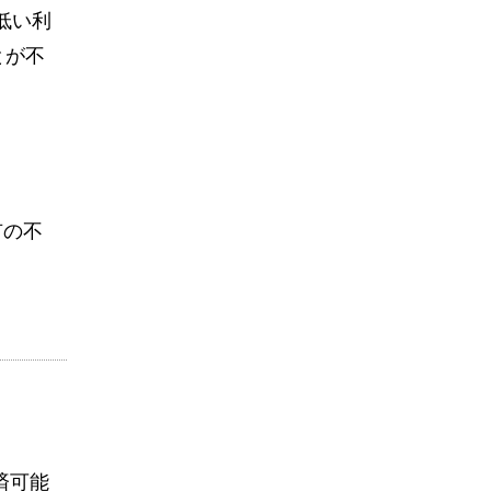
低い利
とが不
有の不
済可能