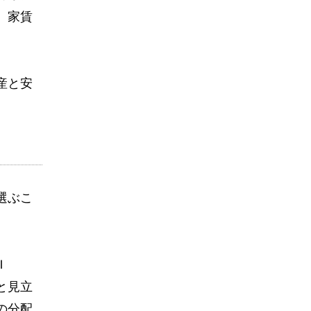
、家賃
産と安
選ぶこ
Ｉ
と見立
の分配