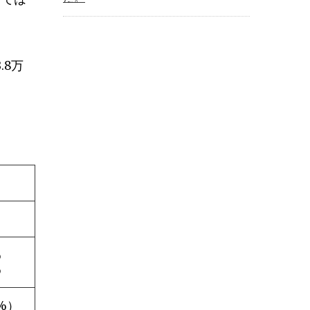
.8万
%
%
8%）