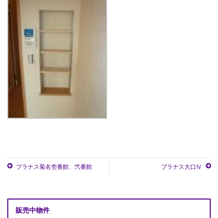
プラナス菊名壱番館、弐番館
プラナス大口Ⅳ
販売中物件