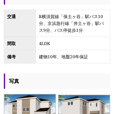
交通
R横須賀線「保土ヶ谷」駅バス10
分、京浜急行線「井土ヶ谷」駅バ
ス9分、バス停徒歩1分
間取
4LDK
備考
建物10年、地盤20年保証
写真