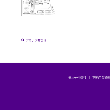
プラナス菊名Ⅲ
売主物件情報
不動産賃貸投