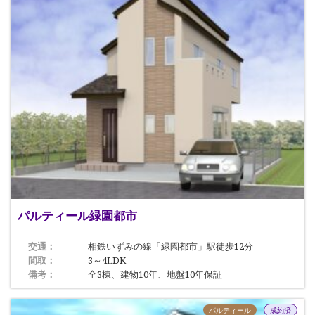
パルティール緑園都市
交通：
相鉄いずみの線「緑園都市」駅徒歩12分
間取：
3～4LDK
備考：
全3棟、建物10年、地盤10年保証
パルティール
成約済