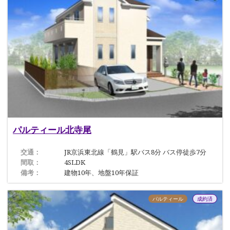
パルティール北寺尾
交通：
JR京浜東北線「鶴見」駅バス8分 バス停徒歩7分
間取：
4SLDK
備考：
建物10年、地盤10年保証
パルティール
成約済