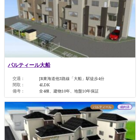
パルティール大船
交通：
JR東海道他3路線「大船」駅徒歩4分
間取：
4LDK
備考：
全4棟、建物10年、地盤10年保証
パルティール
成約済