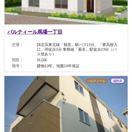
パルティール馬場一丁目
交通：
JR京浜東北線「鶴見」駅バス15分、「東高校入
口」停徒歩5分 東横線「菊名」駅徒歩19分（バ
ス便あり）
間取：
3LDK
備考：
建物10年、地盤10年保証
パルティール
成約済