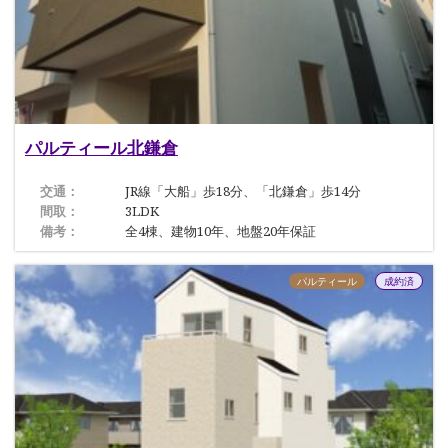
パルティール北鎌倉
交通：
JR線「大船」歩18分、「北鎌倉」歩14分
間取：
3LDK
備考：
全4棟、建物10年、地盤20年保証
パルティール
成約済