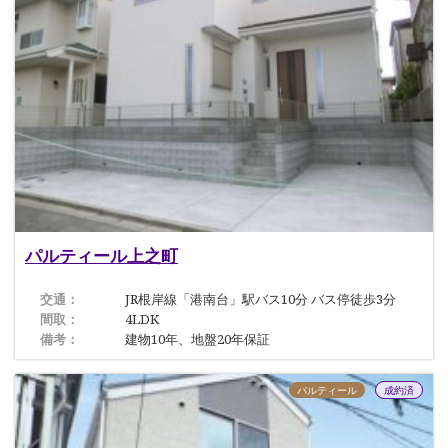
パルティール上之町
交通：
JR根岸線「港南台」駅バス10分 バス停徒歩3分
間取：
4LDK
備考：
建物10年、地盤20年保証
パルティール
成約済