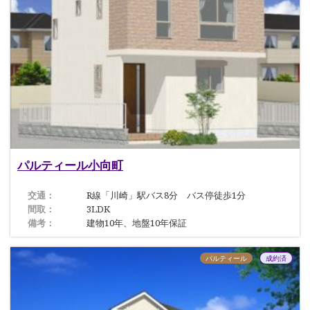
パルティール小向町
交通：
R線「川崎」駅バス8分 バス停徒歩1分
間取：
3LDK
備考：
建物10年、地盤10年保証
パルティール
成約済