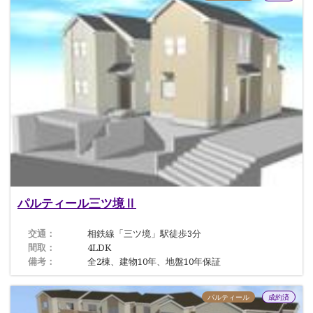
パルティール三ツ境Ⅱ
交通：
相鉄線「三ツ境」駅徒歩3分
間取：
4LDK
備考：
全2棟、建物10年、地盤10年保証
パルティール
成約済