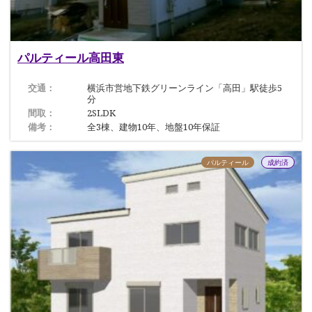
パルティール高田東
交通：
横浜市営地下鉄グリーンライン「高田」駅徒歩5
分
間取：
2SLDK
備考：
全3棟、建物10年、地盤10年保証
パルティール
成約済