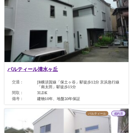
パルティール清水ヶ丘
交通：
JR横須賀線「保土ヶ谷」駅徒歩12分 京浜急行線
「南太田」駅徒歩15分
間取：
3LDK
備考：
建物10年、地盤20年保証
パルティール
成約済