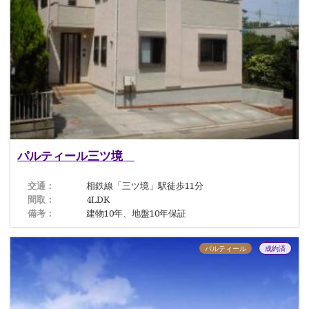
パルティール三ツ境
交通：
相鉄線「三ツ境」駅徒歩11分
間取：
4LDK
備考：
建物10年、地盤10年保証
パルティール
成約済