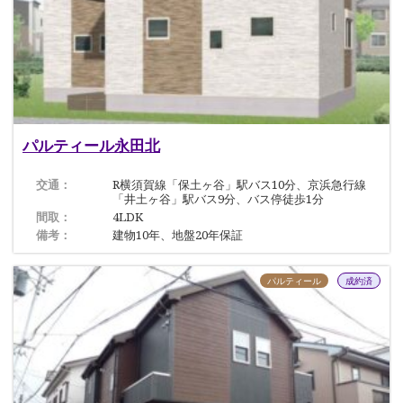
パルティール永田北
交通：
R横須賀線「保土ヶ谷」駅バス10分、京浜急行線
「井土ヶ谷」駅バス9分、バス停徒歩1分
間取：
4LDK
備考：
建物10年、地盤20年保証
パルティール
成約済