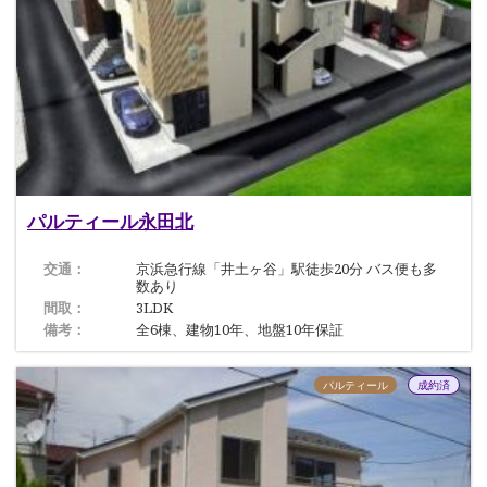
パルティール永田北
交通：
京浜急行線「井土ヶ谷」駅徒歩20分 バス便も多
数あり
間取：
3LDK
備考：
全6棟、建物10年、地盤10年保証
パルティール
成約済