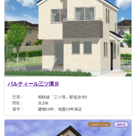
パルティール三ツ境Ⅲ
交通：
相鉄線「三ツ境」駅徒歩9分
間取：
3LDK
備考：
建物10年、地盤10年保証
パルティール
成約済