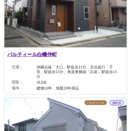
パルティール白幡仲町
交通：
JR横浜線「大口」駅徒歩11分、京浜急行「子
安」駅徒歩15分、東急東横線「白楽」駅徒歩15
分
間取：
3LDK
備考：
建物10年、地盤20年保証
パルティール
成約済